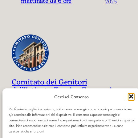
mattinate da 6 ore
2025
Comitato dei Genitori
dell'Istituto Tecnico Economico e
Liceo Economico Sociale "Riccati
Gestisci Consenso
– Luzzatti" di Treviso
Per fornire le migliori esperienze, utilizziamo tecnologie come i cookie per memorizzare
e/o accedere alle informazioni del dispositivo. Il consenso a queste tecnologie ci
Un punto di riferimento per le famiglie dell'Istituto
permetterà di elaborare dati come il comportamento di navigazione o ID unici su questo
sito. Non acconsentire o ritirare il consenso può influire negativamente su alcune
Riccati – Luzzatti di Treviso. Supporto,
caratteristiche e funzioni.
informazione e dialogo per la nostra scuola.