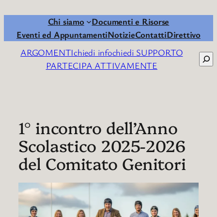
Chi siamo
Documenti e Risorse
Eventi ed Appuntamenti
Notizie
Contatti
Direttivo
ARGOMENTI
chiedi info
chiedi SUPPORTO
Cerc
PARTECIPA ATTIVAMENTE
1° incontro dell’Anno
Scolastico 2025-2026
del Comitato Genitori