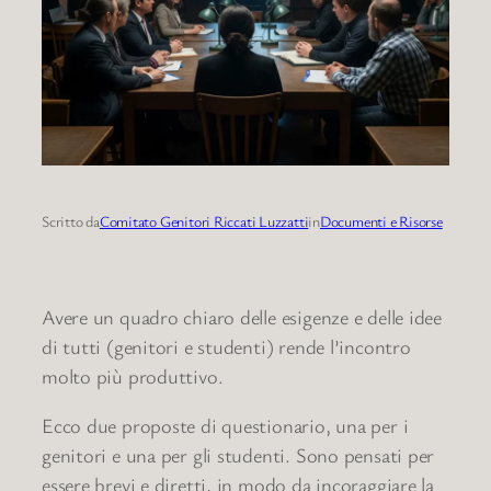
Scritto da
Comitato Genitori Riccati Luzzatti
in
Documenti e Risorse
Avere un quadro chiaro delle esigenze e delle idee
di tutti (genitori e studenti) rende l’incontro
molto più produttivo.
Ecco due proposte di questionario, una per i
genitori e una per gli studenti. Sono pensati per
essere brevi e diretti, in modo da incoraggiare la