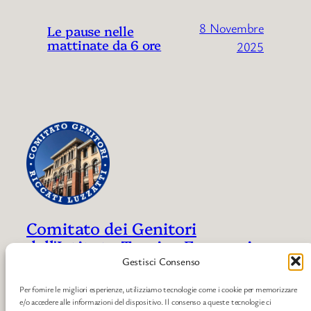
8 Novembre
Le pause nelle
mattinate da 6 ore
2025
Comitato dei Genitori
dell'Istituto Tecnico Economico e
Liceo Economico Sociale "Riccati
Gestisci Consenso
– Luzzatti" di Treviso
Per fornire le migliori esperienze, utilizziamo tecnologie come i cookie per memorizzare
e/o accedere alle informazioni del dispositivo. Il consenso a queste tecnologie ci