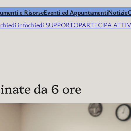
umenti e Risorse
Eventi ed Appuntamenti
Notizie
C
I
chiedi info
chiedi SUPPORTO
PARTECIPA ATT
inate da 6 ore