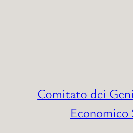
Vai
al
contenuto
Comitato dei Geni
Economico S